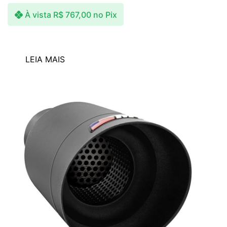
À vista
R$
767,00
no Pix
LEIA MAIS