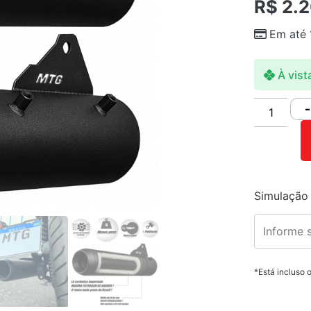
R$
2.2
Em até
À vist
-
Simulação 
*Está incluso 