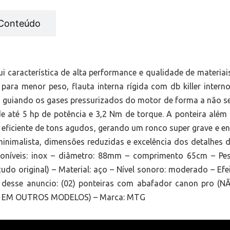
Conteúdo
aracterística de alta performance e qualidade de materiai
ra menor peso, flauta interna rígida com db killer interno
 guiando os gases pressurizados do motor de forma a não se 
até 5 hp de potência e 3,2 Nm de torque. A ponteira além d
eficiente de tons agudos, gerando um ronco super grave e en
nimalista, dimensões reduzidas e excelência dos detalhes d
níveis: inox – diâmetro: 88mm – comprimento 65cm – Peso
do original) – Material: aço – Nível sonoro: moderado – Efeit
ns desse anuncio: (02) ponteiras com abafador canon pro
E EM OUTROS MODELOS) – Marca: MTG