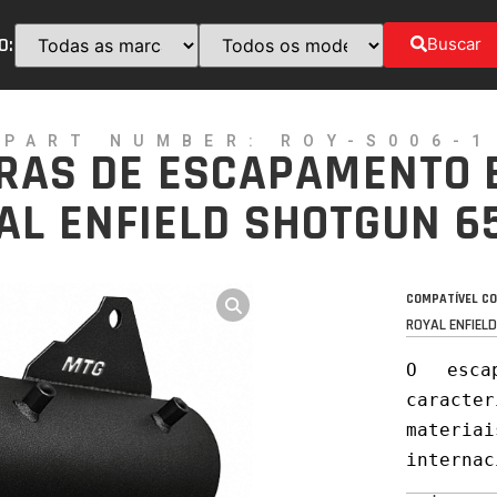
O:
Buscar
PART NUMBER: ROY-S006-1
IRAS DE ESCAPAMENTO 
L ENFIELD SHOTGUN 6
COMPATÍVEL CO
ROYAL ENFIEL
O esca
caracter
materiai
internac