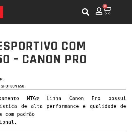
0
ESPORTIVO COM
50 – CANON PRO
M:
D SHOTGUN 650
pamento MTG® Linha Canon Pro possui 
ística de alta performance e qualidade de 
s com padrão

ional.