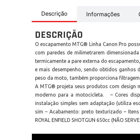
Descrição
Informações
DESCRIÇÃO
O escapamento MTG® Linha Canon Pro possui c
com paredes de milimetrarem dimensionada pa
termicamente a pare externa do escapamento,
e mais desempenho, sendo obtidos ganhos de 
peso da moto, também proporciona filtragem 
A MTG® projeta seus produtos com design mi
moderno para a motocicleta. – Cores dispo
instalação simples sem adaptação (utiliza escu
sim – Acabamento: preto texturizado – Ite
ROYAL ENFIELD SHOTGUN 650cc (NÃO SERV