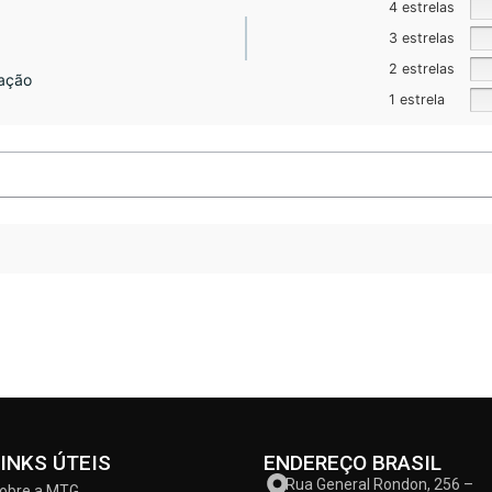
4 estrelas
3 estrelas
2 estrelas
ação
1 estrela
LINKS ÚTEIS
ENDEREÇO BRASIL
Rua General Rondon, 256 –
obre a MTG