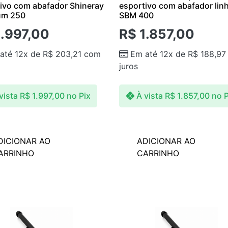
ivo com abafador Shineray
esportivo com abafador lin
um 250
SBM 400
.997,00
R$
1.857,00
até 12x de
R$
203,21
com
Em até 12x de
R$
188,97
juros
vista
R$
1.997,00
no Pix
À vista
R$
1.857,00
no P
DICIONAR AO
ADICIONAR AO
ARRINHO
CARRINHO