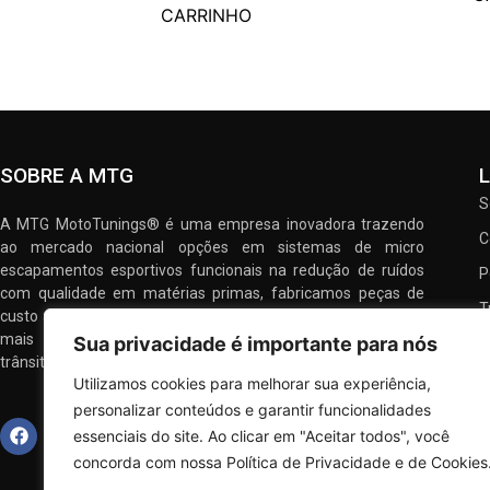
CARRINHO
SOBRE A MTG
S
A MTG MotoTunings® é uma empresa inovadora trazendo
C
ao mercado nacional opções em sistemas de micro
escapamentos esportivos funcionais na redução de ruídos
P
com qualidade em matérias primas, fabricamos peças de
T
custo acessível com excelente performance, proporcionando
mais prazer na pilotagem, e atendendo a legislação de
Sua privacidade é importante para nós
trânsito.
Utilizamos cookies para melhorar sua experiência,
personalizar conteúdos e garantir funcionalidades
essenciais do site. Ao clicar em "Aceitar todos", você
concorda com nossa Política de Privacidade e de Cookies