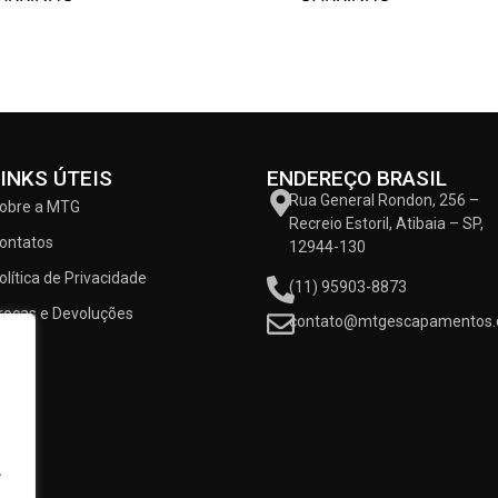
LINKS ÚTEIS
ENDEREÇO BRASIL
Rua General Rondon, 256 –
obre a MTG
Recreio Estoril, Atibaia – SP,
ontatos
12944-130
olítica de Privacidade
(11) 95903-8873
rocas e Devoluções
contato@mtgescapamentos.
.