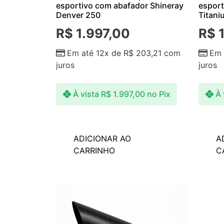
esportivo com abafador Shineray
esport
Denver 250
Titani
R$
1.997,00
R$
1
Em até 12x de
R$
203,21
com
Em 
juros
juros
À vista
R$
1.997,00
no Pix
À 
ADICIONAR AO
A
CARRINHO
C