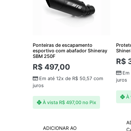
Ponteiras de escapamento
Protet
esportivo com abafador Shineray
Shiner
SBM 250F
R$
3
R$
497,00
Em 
Em até 12x de
R$
50,57
com
juros
juros
À 
À vista
R$
497,00
no Pix
A
ADICIONAR AO
C