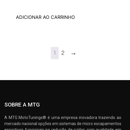
ADICIONAR AO CARRINHO
1
2
→
SOBRE A MTG
A MTG MotoTunings® é uma empresa inovadora trazendo ao
mercado nacional opções em sistemas de micro escapamentos
esportivos funcionais na redução de ruídos com qualidade em