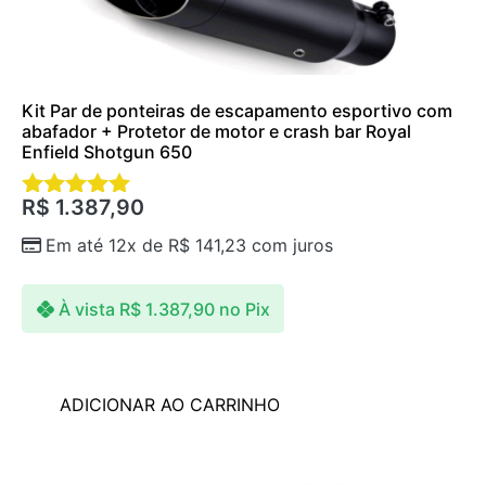
Kit Par de ponteiras de escapamento esportivo com
abafador + Protetor de motor e crash bar Royal
Enfield Shotgun 650
R$
1.387,90
Avaliação
5.00
Em até 12x de
R$
141,23
com juros
de 5
À vista
R$
1.387,90
no Pix
ADICIONAR AO CARRINHO