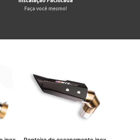
Instalação Facilitada
Faça você mesmo!
o inox
Ponteira de escapamento inox