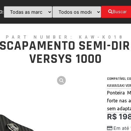
O:
Buscar
PART NUMBER: KAW-K018
ESCAPAMENTO SEMI-DI
VERSYS 1000
COMPATÍVEL CO
KAWASAKI VER
Ponteira 
forte nas 
sem adapt
R$
198
Em até