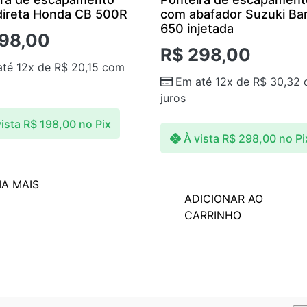
direta Honda CB 500R
com abafador Suzuki Ba
650 injetada
98,00
R$
298,00
até 12x de
R$
20,15
com
Em até 12x de
R$
30,32
juros
ista
R$
198,00
no Pix
À vista
R$
298,00
no Pi
IA MAIS
ADICIONAR AO
CARRINHO