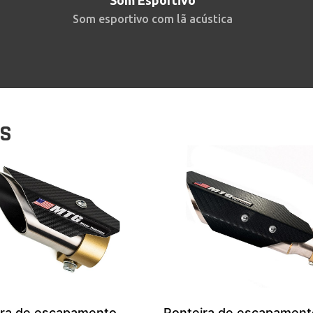
Som Esportivo
Som esportivo com lã acústica
OS
ira de escapamento
Ponteira de escapament