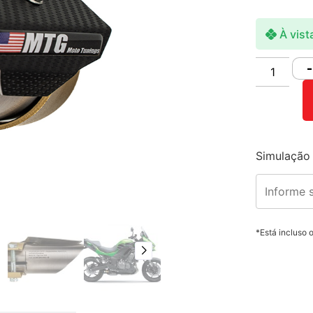
À vist
-
Simulação 
*Está incluso 