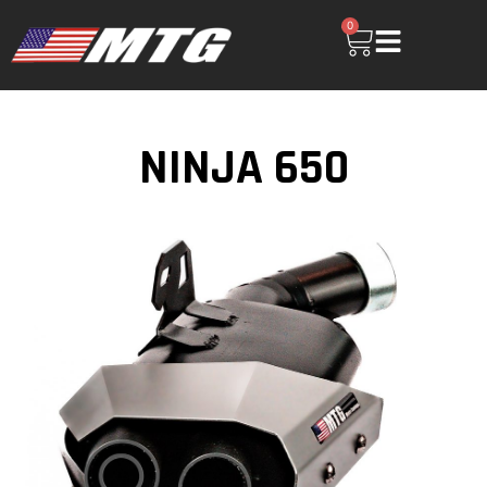
0
NINJA 650