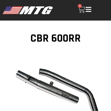
0
CBR 600RR