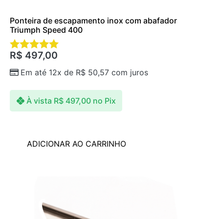
Ponteira de escapamento inox com abafador
Triumph Speed 400
R$
497,00
Avaliação
5.00
Em até 12x de
R$
50,57
com juros
de 5
À vista
R$
497,00
no Pix
ADICIONAR AO CARRINHO